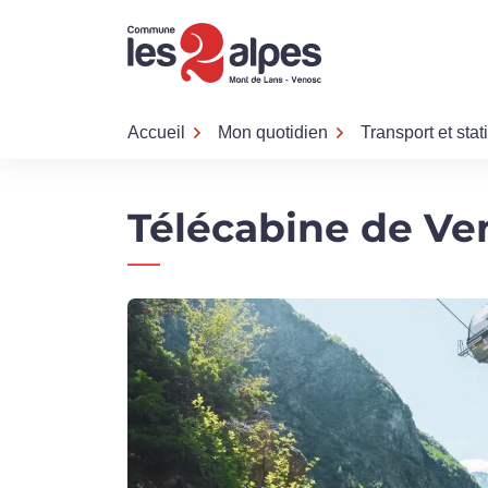
Gestion des traceurs
Aller
Aller
Aller
à
au
au
la
contenu
pied
navigation
de
page
Accueil
Mon quotidien
Transport et sta
Télécabine de Ve