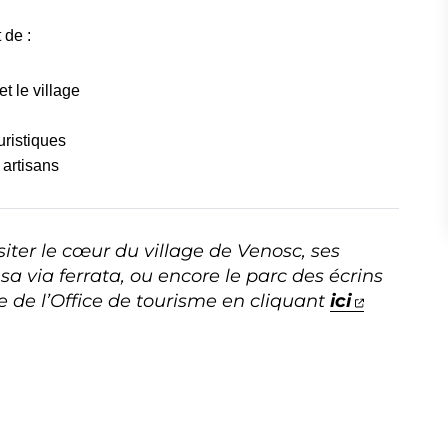
 de :
et le village
uristiques
 artisans
iter le cœur du village de Venosc, ses
 sa via ferrata, ou encore le parc des écrins
(ouvertu
te de l’Office de tourisme en cliquant
ici
vel onglet)
witter)
n nouvel onglet)
r LinkedIn
dans un nouvel onglet)
er par e-mail
ture dans un nouvel onglet)