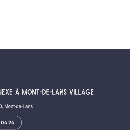
nexe à mont-de-lans village
0, Mont-de-Lans
 04 24