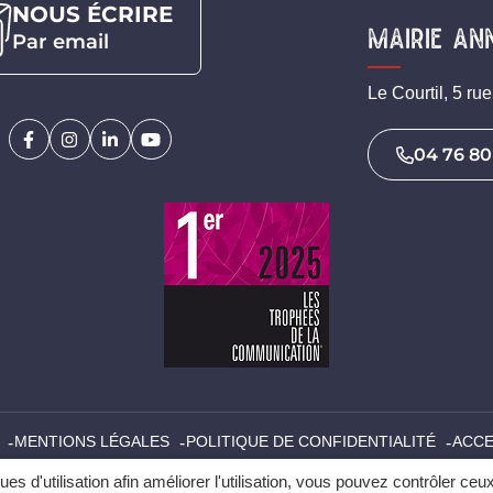
NOUS ÉCRIRE
Mairie an
Par email
Le Courtil, 5 r
Facebook
(ouverture dans un nouvel onglet)
Instagram
(ouverture dans un nouvel onglet)
Linkedin
(ouverture dans un nouvel onglet)
YouTube
(ouverture dans un nouvel onglet)
04 76 80
MENTIONS LÉGALES
POLITIQUE DE CONFIDENTIALITÉ
ACCE
ques d'utilisation afin améliorer l'utilisation, vous pouvez contrôler ceu