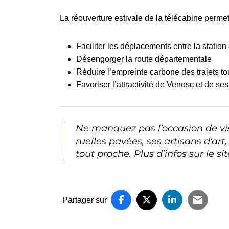
La réouverture estivale de la télécabine permet
Faciliter les déplacements entre la station 
Désengorger la route départementale
Réduire l’empreinte carbone des trajets to
Favoriser l’attractivité de Venosc et de ses
Ne manquez pas l’occasion de vis
ruelles pavées, ses artisans d’art,
tout proche. Plus d’infos sur le si
Partager sur
Partager sur Facebook
(ouverture dans un nou
Partager sur X (T
(ouverture dans u
Partager su
(ouverture 
Partag
(ouver