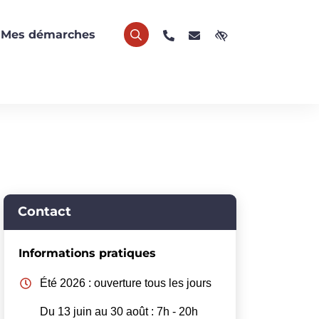
Mes démarches
04 76 79 24 24
Nous écrire
RECHERCHER
Accessibilité
Informations complémentai
Contact
Informations pratiques
Été 2026 : ouverture tous les jours
Du 13 juin au 30 août : 7h - 20h