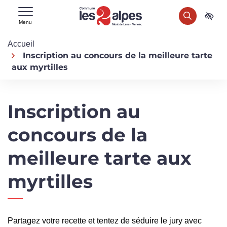
Gestion des traceurs
Aller
Aller
Aller
RECHERCHER
à
au
au
Acce
Menu
la
contenu
pied
Accueil
navigation
de
Inscription au concours de la meilleure tarte
page
aux myrtilles
Inscription au
concours de la
meilleure tarte aux
myrtilles
Partagez votre recette et tentez de séduire le jury avec