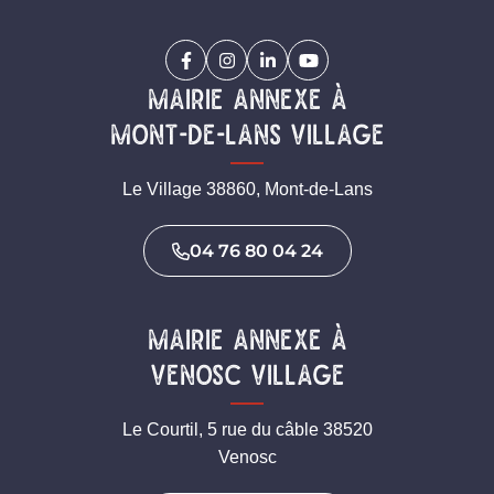
Facebook
(ouverture dans un nouvel onglet)
Instagram
(ouverture dans un nouvel onglet)
Linkedin
(ouverture dans un nouvel on
YouTube
(ouverture dans un nouv
Mairie annexe à
mont-de-lans village
Le Village 38860, Mont-de-Lans
04 76 80 04 24
Mairie annexe à
venosc village
Le Courtil, 5 rue du câble 38520
Venosc