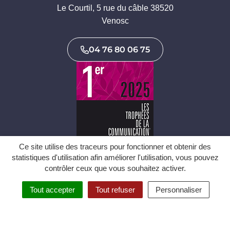
Le Courtil, 5 rue du câble 38520
Venosc
04 76 80 06 75
Ce site utilise des traceurs pour fonctionner et obtenir des
statistiques d'utilisation afin améliorer l'utilisation, vous pouvez
contrôler ceux que vous souhaitez activer.
GESTION DES COOKIES
PLAN DU SITE
MENTIONS LÉGALES
POLITIQUE DE CONFIDENTIALITÉ
Tout accepter
Tout refuser
Personnaliser
ACCESSIBILITÉ: PARTIELLEMENT CONFORME
Inovagora (ouverture dans un no
Site réalisé par