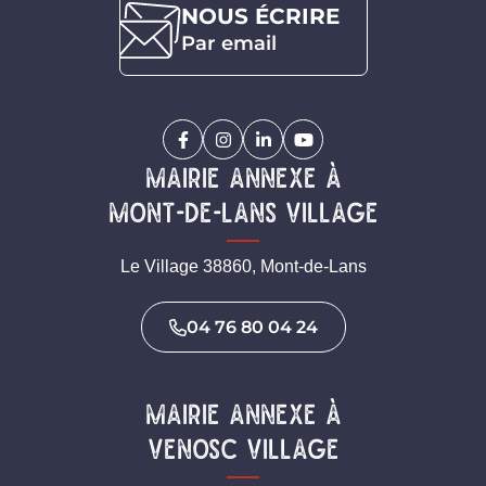
NOUS ÉCRIRE
Par email
Facebook
(ouverture dans un nouvel onglet)
Instagram
(ouverture dans un nouvel onglet)
Linkedin
(ouverture dans un nouvel on
YouTube
(ouverture dans un nouv
Mairie annexe à
mont-de-lans village
Le Village 38860, Mont-de-Lans
04 76 80 04 24
Mairie annexe à
venosc village